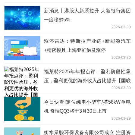
新消息丨港股大新系拉升 大新银行集团
一度涨超5%
2026-03-30
涨停雷达：特斯拉产业链+新能源汽车
+精密模具 上海亚虹触及涨停
2026-03-30
福莱特2025年年报点评：盈利阶段性承
压，盈利更优的海外收入占比提升【国联
2026-03-30
民生电新】|焦点报道
今日快看!定位纯电小型车/搭58kW单电
机 奇瑞QQ3将于3月30日上市
2026-03-29
衡水景骏环保设备有限公司成立 注册资