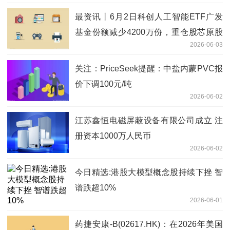
最资讯丨6月2日科创人工智能ETF广发
基金份额减少4200万份，重仓股芯原股
2026-06-03
份、寒武纪、澜起科技
关注：PriceSeek提醒：中盐内蒙PVC报
价下调100元/吨
2026-06-02
江苏鑫恒电磁屏蔽设备有限公司成立 注
册资本1000万人民币
2026-06-02
今日精选:港股大模型概念股持续下挫 智
谱跌超10%
2026-06-01
药捷安康-B(02617.HK)：在2026年美国