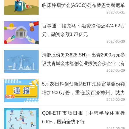
临床肿瘤学会(ASCO)公布替恩戈替尼单
2026-05-31
药治疗晚期胆管癌关键II期临床数据
百事通！福龙马：融资净偿还474.62万
元，融资余额3.77亿元
2026-05-30
清源股份(603628.SH)：出资2000万元参
设共青城金木智创创业投资合伙企业（有
2026-05-29
限合伙）
5月28日科创创新药ETF汇添富基金份额
增加900万份，重仓股百济神州、艾力
2026-05-29
斯、百利天恒
QDII-ETF市场日报 | 中韩半导体重挫
6.6%，医药全线下行
2026-05-28