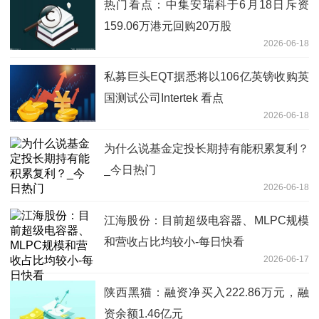
热门看点：中集安瑞科于6月18日斥资
159.06万港元回购20万股
2026-06-18
私募巨头EQT据悉将以106亿英镑收购英
国测试公司Intertek 看点
2026-06-18
为什么说基金定投长期持有能积累复利？
_今日热门
2026-06-18
江海股份：目前超级电容器、MLPC规模
和营收占比均较小-每日快看
2026-06-17
陕西黑猫：融资净买入222.86万元，融
资余额1.46亿元