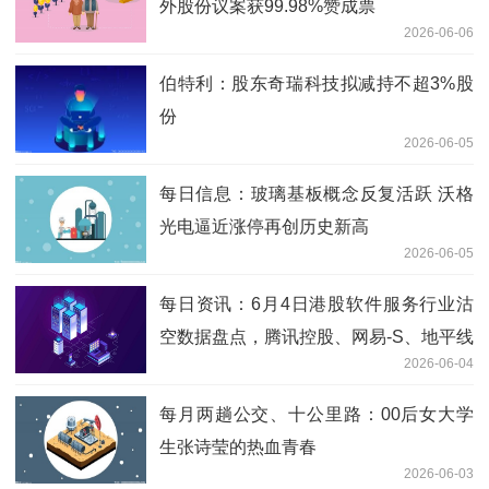
外股份议案获99.98%赞成票
2026-06-06
伯特利：股东奇瑞科技拟减持不超3%股
份
2026-06-05
每日信息：玻璃基板概念反复活跃 沃格
光电逼近涨停再创历史新高
2026-06-05
每日资讯：6月4日港股软件服务行业沽
空数据盘点，腾讯控股、网易-S、地平线
2026-06-04
机器人-W沽空金额位居行业前三
每月两趟公交、十公里路：00后女大学
生张诗莹的热血青春
2026-06-03