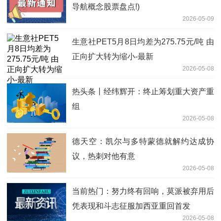
导航概念股票盘点!)
2026-05-09
生意社PET5月8日均差为275.75元/吨 由
正向扩大转为缩小-最新
2026-05-08
热头条丨经纬辉开：终止筹划重大资产重
组
2026-05-08
德天空：凯尔与多特蒙德就解约达成协
议，热刺对他有意
2026-05-08
当前热门：努力终有回响，莫派被弃用后
凭表现和斗志征服加西亚重回首发
2026-05-08