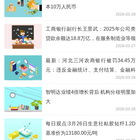
本10万人民币
2026-03-28
工商银行副行长王景武：2025年公司类
贷款余额达18.8万亿，在服务制造业等领
2026-03-27
域取得扎实成效 新消息
最新：河北三河农商银行被罚34.45万
元：违反金融统计、支付结算、金融科
2026-03-26
技、货币金银、反洗钱管理规定
智明达业绩4倍增长背后 机构分歧明显加
大
2026-03-26
每日观点:3月26日生意社粘胶短纤1.2D
基准价为13180.00元/吨