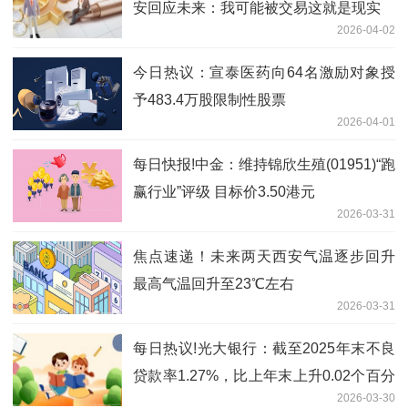
安回应未来：我可能被交易这就是现实
2026-04-02
今日热议：宣泰医药向64名激励对象授
予483.4万股限制性股票
2026-04-01
每日快报!中金：维持锦欣生殖(01951)“跑
赢行业”评级 目标价3.50港元
2026-03-31
焦点速递！未来两天西安气温逐步回升
最高气温回升至23℃左右
2026-03-31
每日热议!光大银行：截至2025年末不良
贷款率1.27%，比上年末上升0.02个百分
2026-03-30
点