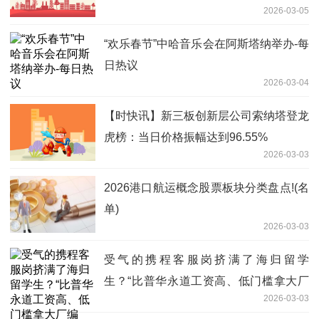
2026-03-05
“欢乐春节”中哈音乐会在阿斯塔纳举办-每
日热议
2026-03-04
【时快讯】新三板创新层公司索纳塔登龙
虎榜：当日价格振幅达到96.55%
2026-03-03
2026港口航运概念股票板块分类盘点!(名
单)
2026-03-03
受气的携程客服岗挤满了海归留学
生？“比普华永道工资高、低门槛拿大厂
2026-03-03
编制”_每日热点