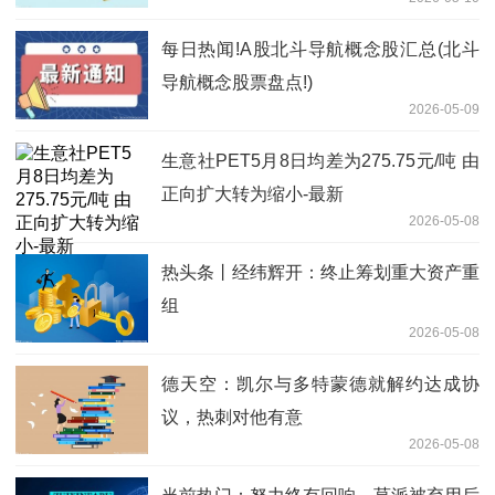
每日热闻!A股北斗导航概念股汇总(北斗
导航概念股票盘点!)
2026-05-09
生意社PET5月8日均差为275.75元/吨 由
正向扩大转为缩小-最新
2026-05-08
热头条丨经纬辉开：终止筹划重大资产重
组
2026-05-08
德天空：凯尔与多特蒙德就解约达成协
议，热刺对他有意
2026-05-08