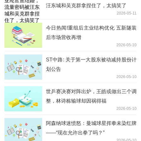
汪东城和吴克群拿捏住了，太搞笑了
2026-05-11
今日热闻!重组后主业结构优化 五新隧装
后市场营收再增
2026-05-10
ST中路: 关于第一大股东被动减持股份计
划公告
2026-05-10
世乒赛决赛对阵出炉，王皓或做出三个调
整，林诗栋输球却因祸得福
2026-05-10
阿森纳球迷愤怒：曼城球星挥拳未染红牌
——“现在允许出拳了吗？”
2026-05-10