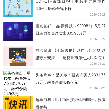
QDII-ETF市场日报 | 中韩半导体重挫
6.6%，医药全线下行
2026-05-28
当前热门：晶赛科技（920981）5月27
日主力资金净卖出335.93万元
2026-05-27
前沿资讯!【七院暖护】以仁心赴韶华 以
坚守护安康——记德州市第七人民医院主
2026-05-27
管护师王争
头条焦点：星帅尔：融资净买入2331.76
万元，融资余额4.49亿元
2026-05-26
超卓航科：5月25日接受机构调研，投资
者参与