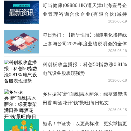
叮当健康(09886.HK)遭天津山海壹号企
业管理咨询合伙企业(有限合伙)减持
2026-05-19
36.95万股_每日看点
每日热门：【调研快报】湘潭电化接待线
上参与公司2025年度业绩说明会的全体
2026-05-18
投资者调研
科创板收盘播报：科创50指数涨0.81%
电气设备股表现强势
2026-05-18
乡村振兴“新”面貌|吉木萨尔：绿蔓攀架满
田香 啤酒花开“钱”景旺|每日热文
2026-05-15
短讯！中证协：以更高标准、更实举措更