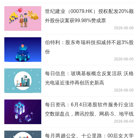
世纪建业（00079.HK）授权配发20%额
外股份议案获99.98%赞成票
2026-06-06
伯特利：股东奇瑞科技拟减持不超3%股
份
2026-06-05
每日信息：玻璃基板概念反复活跃 沃格
光电逼近涨停再创历史新高
2026-06-05
每日资讯：6月4日港股软件服务行业沽
空数据盘点，腾讯控股、网易-S、地平线
2026-06-04
机器人-W沽空金额位居行业前三
每月两趟公交、十公里路：00后女大学