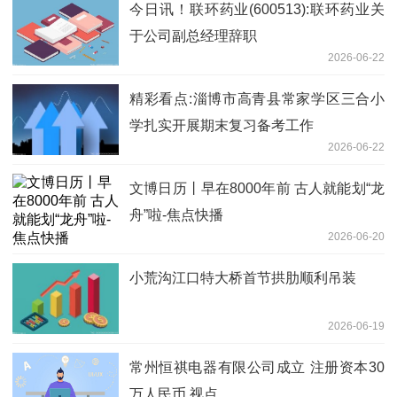
今日讯！联环药业(600513):联环药业关
于公司副总经理辞职
2026-06-22
精彩看点:淄博市高青县常家学区三合小
学扎实开展期末复习备考工作
2026-06-22
文博日历丨早在8000年前 古人就能划“龙
舟”啦-焦点快播
2026-06-20
小荒沟江口特大桥首节拱肋顺利吊装
2026-06-19
常州恒祺电器有限公司成立 注册资本30
万人民币 视点