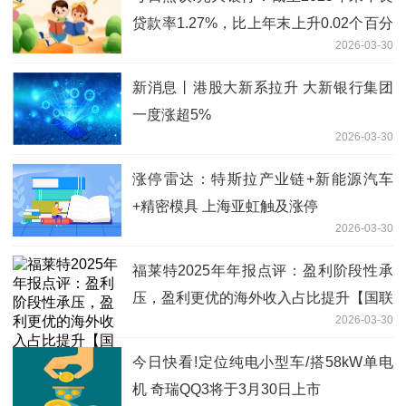
贷款率1.27%，比上年末上升0.02个百分
2026-03-30
点
新消息丨港股大新系拉升 大新银行集团
一度涨超5%
2026-03-30
涨停雷达：特斯拉产业链+新能源汽车
+精密模具 上海亚虹触及涨停
2026-03-30
福莱特2025年年报点评：盈利阶段性承
压，盈利更优的海外收入占比提升【国联
2026-03-30
民生电新】|焦点报道
今日快看!定位纯电小型车/搭58kW单电
机 奇瑞QQ3将于3月30日上市