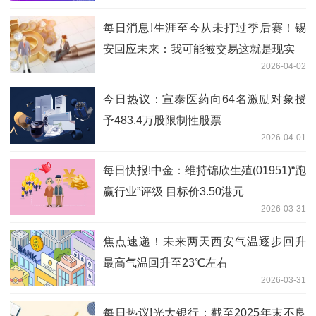
每日消息!生涯至今从未打过季后赛！锡
安回应未来：我可能被交易这就是现实
2026-04-02
今日热议：宣泰医药向64名激励对象授
予483.4万股限制性股票
2026-04-01
每日快报!中金：维持锦欣生殖(01951)“跑
赢行业”评级 目标价3.50港元
2026-03-31
焦点速递！未来两天西安气温逐步回升
最高气温回升至23℃左右
2026-03-31
每日热议!光大银行：截至2025年末不良