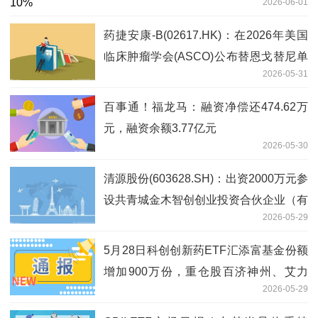
2026-06-01
药捷安康-B(02617.HK)：在2026年美国
临床肿瘤学会(ASCO)公布替恩戈替尼单
2026-05-31
药治疗晚期胆管癌关键II期临床数据
百事通！福龙马：融资净偿还474.62万
元，融资余额3.77亿元
2026-05-30
清源股份(603628.SH)：出资2000万元参
设共青城金木智创创业投资合伙企业（有
2026-05-29
限合伙）
5月28日科创创新药ETF汇添富基金份额
增加900万份，重仓股百济神州、艾力
2026-05-29
斯、百利天恒