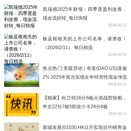
凯瑞德2025年财报：四季度盈利改善，
现金流好转_每日快报
2026-02-12
板蓝根相关的上市公司名单，请查收！
（2026/2/11） 每日精选
2026-02-12
焦点热门:美股异动 | 有道(DAO.US)涨逾
2% 2025年首次实现全年经营性现金净流
2026-02-12
入
【独家】杜兰特26分6板火箭战胜快船，
申京22分7板5助攻小卡24分8板
2026-02-11
新城发展(01030.HK)1月实现合约销售金