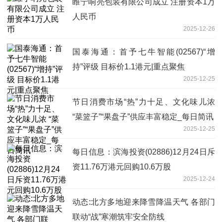
睢宁响亮包装有限公司成立 注册资本1万
人民币
2025-12-26
国泰海通：首予七牛智能(02567)“增
持”评级 目标价1.1港元|重点聚焦
2025-12-25
节日消费市场“热”力十足、文化味儿浓
“菜篮子”“果盘子”供应丰富稳定_每日简讯
2025-12-25
每日信息：滨海投资(02886)12月24日斥
资11.76万港元回购10.6万股
2025-12-24
动态:北方多地迎来降雪降温天气 各部门
联动“战”寒潮筑牢安全防线