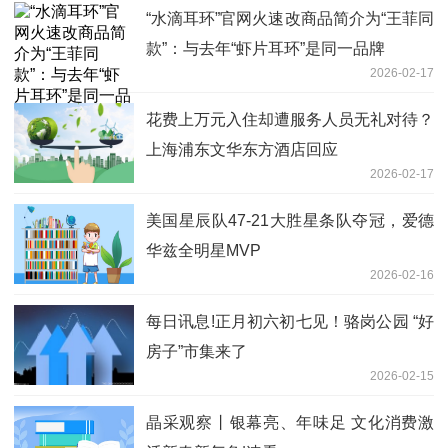
“水滴耳环”官网火速改商品简介为“王菲同
款”：与去年“虾片耳环”是同一品牌
2026-02-17
花费上万元入住却遭服务人员无礼对待？
上海浦东文华东方酒店回应
2026-02-17
美国星辰队47-21大胜星条队夺冠，爱德
华兹全明星MVP
2026-02-16
每日讯息!正月初六初七见！骆岗公园 “好
房子”市集来了
2026-02-15
晶采观察丨银幕亮、年味足 文化消费激