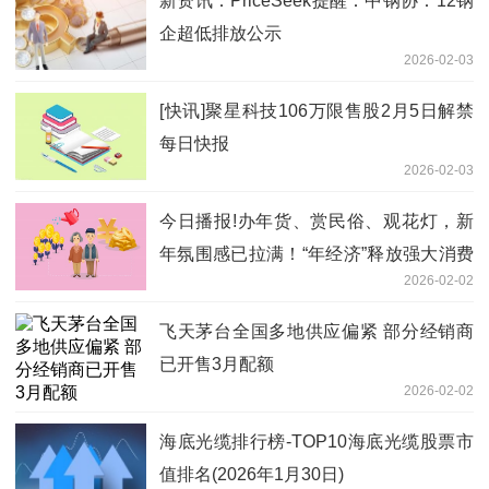
新资讯：PriceSeek提醒：中钢协：12钢
企超低排放公示
2026-02-03
[快讯]聚星科技106万限售股2月5日解禁
每日快报
2026-02-03
今日播报!办年货、赏民俗、观花灯，新
年氛围感已拉满！“年经济”释放强大消费
2026-02-02
潜力
飞天茅台全国多地供应偏紧 部分经销商
已开售3月配额
2026-02-02
海底光缆排行榜-TOP10海底光缆股票市
值排名(2026年1月30日)