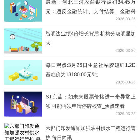
最新：河北三河农商银行被罚34.45万
元：违反金融统计、支付结算、金融科
2026-03-26
技、货币金银、反洗钱管理规定
智明达业绩4倍增长背后 机构分歧明显加
大
2026-03-26
每日观点:3月26日生意社粘胶短纤1.2D
基准价为13180.00元/吨
2026-03-26
ST京蓝：如未来股票价格进一步异常上
涨 可能再次申请停牌核查_焦点速看
2026-03-25
六部门印发通知加强农村供水工程运行管
护 每日简讯