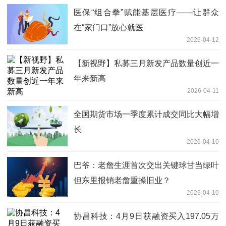
医保“组合拳”赋能基层医疗——让群众
在“家门口”放心就医
2026-04-12
【新视野】私募三月新发产品数量创近一
年来新高
2026-04-11
全国期货市场一季度累计成交同比大幅增
长
2026-04-10
巴爷：老詹生涯首次交出关键球甘当绿叶
但东里报销老詹重操旧业？
2026-04-10
协昌科技：4月9日获融资买入197.05万