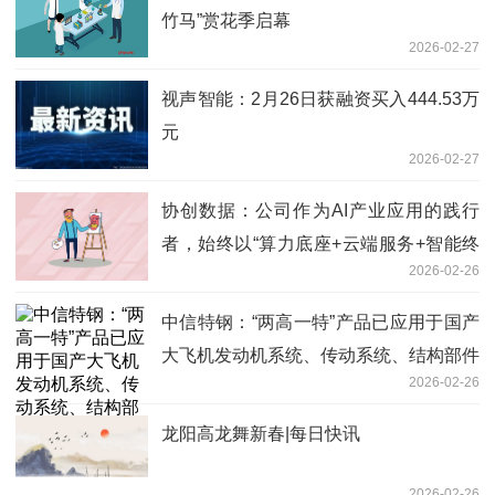
竹马”赏花季启幕
2026-02-27
视声智能：2月26日获融资买入444.53万
元
2026-02-27
协创数据：公司作为AI产业应用的践行
者，始终以“算力底座+云端服务+智能终
2026-02-26
端”三位一体布局为核心-焦点简讯
中信特钢：“两高一特”产品已应用于国产
大飞机发动机系统、传动系统、结构部件
2026-02-26
等 速读
龙阳高龙舞新春|每日快讯
2026-02-26