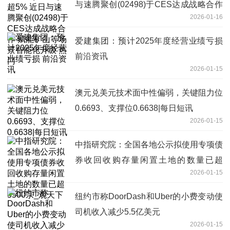
与速腾聚创(02498)于CES达成战略合作
2026-01-16
赋能矿山等场景智能化升级 热门
爱建集团：预计2025年度经营业绩亏损
前沿资讯
2026-01-15
澳元兑美元技术面中性偏弱，关键阻力位
0.6693、支撑位0.6638|每日短讯
2026-01-15
中指研究院：全国各地公示拟使用专项债
券收回收购存量闲置土地的数量已超
2026-01-15
5500宗_观天下
纽约市称DoorDash和Uber的小费变动使
司机收入减少5.5亿美元
2026-01-15