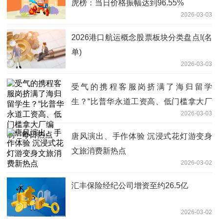
虎榜：当日价格振幅达到96.55%
2026-03-03
2026港口航运概念股票板块分类盘点!(名
单)
2026-03-03
受气的携程客服岗挤满了海归留学
生？“比普华永道工资高、低门槛拿大厂
2026-03-03
编制”_每日热点
唐风演出、手作体验 沉浸式花灯游变身
文旅消费新热点
2026-03-02
汇丰保险经纪公司增资至约26.5亿
2026-03-02