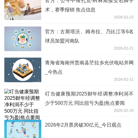
官方：公牛中锋扎克-科林斯接受右脚手
术，赛季报销 焦点信息
2026-02-22
官方：古斯塔沃、姆布拉、乃比江等6名
球员加盟河南队
2026-02-21
青海省海南州贵南县茫拉乡光伏电站并网
_今热点
2026-02-21
叮当健康预期2025财年经调整净利润不
少于500万元 同比扭亏为盈|焦点要闻
2026-02-20
2026年2月票房破30亿元_今日观点