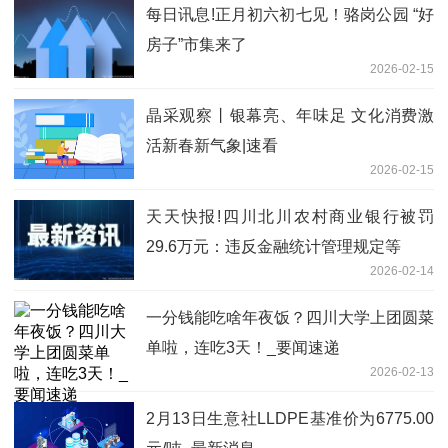
每日讯息!正月初六初七见！骆岗公园 “好
房子”市集来了
2026-02-15
晶采观察丨银幕亮、年味足 文化消费激
活新春新气象|速看
2026-02-15
天天快报!四川北川农村商业银行被罚
29.6万元：违反金融统计管理规定等
2026-02-14
一分钱能吃啥年夜饭？四川大学上团圆菜
单啦，连吃3天！_要闻速递
2026-02-13
2月13日生意社LLDPE基准价为6775.00