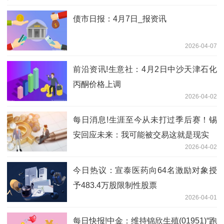
债市日报：4月7日_报资讯
2026-04-07
前沿资讯!生意社：4月2日中沙天津石化
丙酮价格上调
2026-04-02
每日消息!生涯至今从未打过季后赛！锡
安回应未来：我可能被交易这就是现实
2026-04-02
今日热议：宣泰医药向64名激励对象授
予483.4万股限制性股票
2026-04-01
每日快报!中金：维持锦欣生殖(01951)“跑