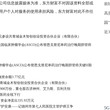
公司信息披露媒体为准，东方财富不对因该资料全部或
前
用户个人对服务的使用承担风险，东方财富对此不作任
高
园
龙马
东方财富
数据
内容
目前
当日
承担
近
2000万元参设共青城金木智创创业投资合伙企业（有限合伙）
026年美国临床肿瘤学会(ASCO)公布替恩戈替尼单药治疗晚期胆管癌
国临床肿瘤学会(ASCO)公布替恩戈替尼单药治疗晚期胆管癌关键II期
资余额3.77亿元
万元参设共青城金木智创创业投资合伙企业（有限合伙）
加900万份，重仓股百济神州、艾力斯、百利天恒
%，医药全线下行
资金净卖出335.93万元
坚守护安康——记德州市第七人民医院主管护师王争
5G