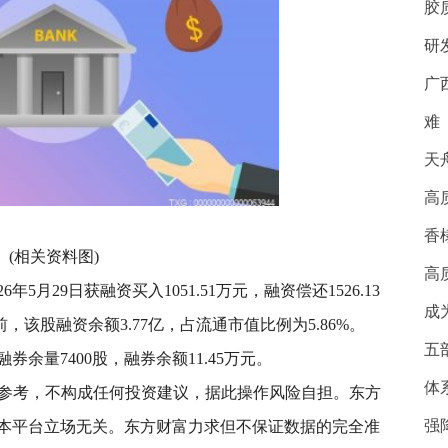
胶
研
广
难
天
高
香
(相关资料图)
高
5月29日获融资买入1051.51万元，融资偿还1526.13
成
前，该股融资余额3.77亿，占流通市值比例为5.86%。
五
余量7400股，融券余额11.45万元。
体
供参考，不构成任何投资建议，据此操作风险自担。东方
强
本平台立场无关。东方财富力求但不保证数据的完全准