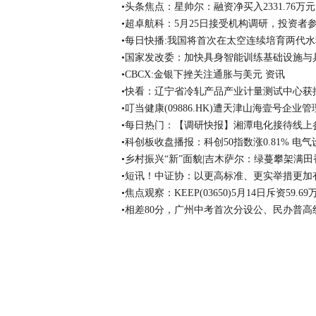
•头条焦点：星帅尔：融资净买入2331.76万元
•超卓航科：5月25日接受机构调研，投资者
•每日快播:我国将首次在太空连续培育两代水
•国家发改委：加快具身智能训练基础设施与
•CBCX:金银下挫关注通胀与美元 资讯
•快看：辽宁省冷轧产品产业计量测试中心获
•叮当健康(09886.HK)遭天津山海壹号企业
•每日热门：【调研快报】湘潭电化接待线上参
•科创板收盘播报：科创50指数涨0.81% 电
•乡村振兴“新”面貌|吉木萨尔：绿蔓攀架满田
•短讯！中证协：以更高标准、更实举措更加
•焦点观察：KEEP(03650)5月14日斥资59.
•相差80分，广州中考首次分设公、民办普高