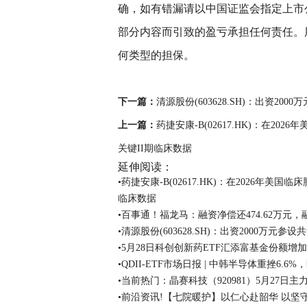
确，如有错漏请以中国证监会指定上市
部分内容而引致的盈亏承担任何责任。
何类型的担保。
关键词：
融资
净偿还
融资余额
福
下一篇：
清源股份(603628.SH)：出资
上一篇：
药捷安康-B(02617.HK)：在2
关键II期临床数据
延伸阅读：
•药捷安康-B(02617.HK)：在2026年美
临床数据
•百事通！福龙马：融资净偿还474.62万元，融
•清源股份(603628.SH)：出资2000
•5月28日科创创新药ETF汇添富基金份额增
•QDII-ETF市场日报 | 中韩半导体重挫6.6
•当前热门：晶赛科技（920981）5月27日主力
•前沿资讯!【七院暖护】以仁心赴韶华 以