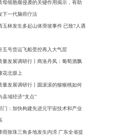
质母细胞瘤侵袭的关键作用揭示，有助
发下一代脑癌疗法
西玉林发生多起山体滑坡事件 已致7人遇
舟五号货运飞船受控再入大气层
质量发展调研行丨商洛丹凤：葡萄酒飘
棣花北塬上
质量发展调研行丨圆滚滚的猕猴桃如何
为县域经济“支点”
部门：加快构建先进元宇宙技术和产业
系
降雨致珠三角多地发生内涝 广东全省提