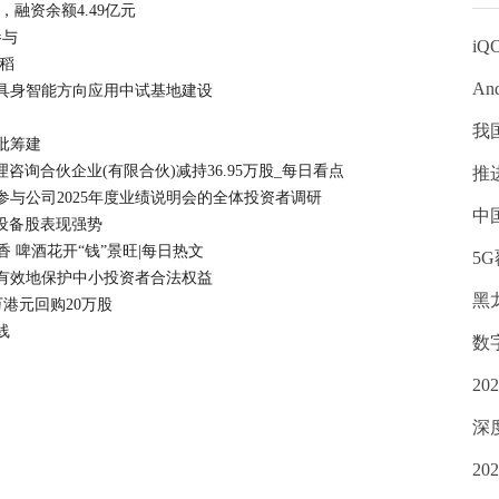
，融资余额4.49亿元
参与
iQ
稻
An
具身智能方向应用中试基地建设
我
批筹建
管理咨询合伙企业(有限合伙)减持36.95万股_每日看点
推
与公司2025年度业绩说明会的全体投资者调研
中
气设备股表现强势
香 啤酒花开“钱”景旺|每日热文
5
有效地保护中小投资者合法权益
黑
69万港元回购20万股
线
数
2
深
2