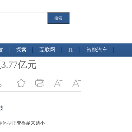
搜索
技
探索
互联网
IT
智能汽车
.77亿元
技
类体型正变得越来越小