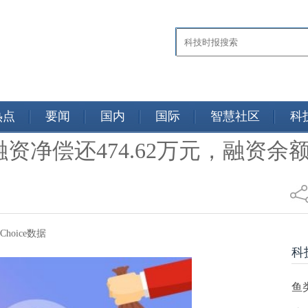
热点
要闻
国内
国际
智慧社区
科
净偿还474.62万元，融资余额3
富Choice数据
科
鱼