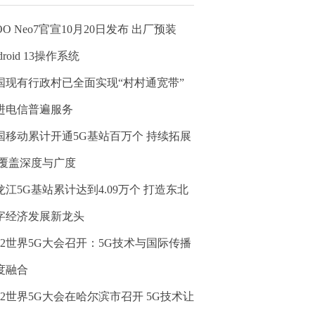
OO Neo7官宣10月20日发布 出厂预装
droid 13操作系统
国现有行政村已全面实现“村村通宽带”
进电信普遍服务
国移动累计开通5G基站百万个 持续拓展
G覆盖深度与广度
龙江5G基站累计达到4.09万个 打造东北
字经济发展新龙头
022世界5G大会召开：5G技术与国际传播
度融合
022世界5G大会在哈尔滨市召开 5G技术让