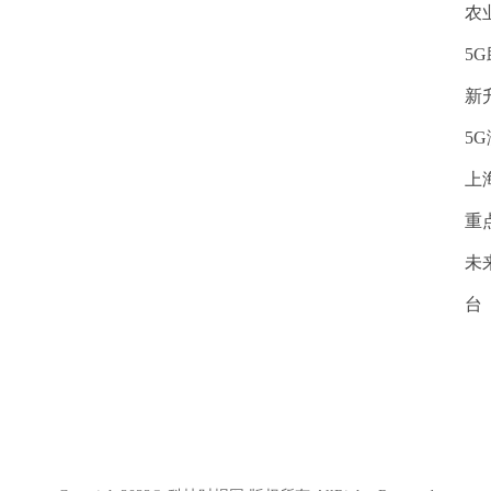
农
5
新
5
上
重
未
台