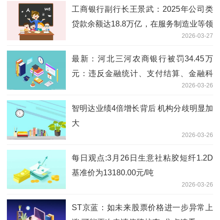
工商银行副行长王景武：2025年公司类
贷款余额达18.8万亿，在服务制造业等领
2026-03-27
域取得扎实成效 新消息
最新：河北三河农商银行被罚34.45万
元：违反金融统计、支付结算、金融科
2026-03-26
技、货币金银、反洗钱管理规定
智明达业绩4倍增长背后 机构分歧明显加
大
2026-03-26
每日观点:3月26日生意社粘胶短纤1.2D
基准价为13180.00元/吨
2026-03-26
ST京蓝：如未来股票价格进一步异常上