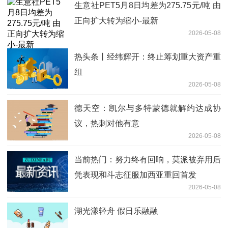
生意社PET5月8日均差为275.75元/吨 由
正向扩大转为缩小-最新
2026-05-08
热头条丨经纬辉开：终止筹划重大资产重
组
2026-05-08
德天空：凯尔与多特蒙德就解约达成协
议，热刺对他有意
2026-05-08
当前热门：努力终有回响，莫派被弃用后
凭表现和斗志征服加西亚重回首发
2026-05-08
湖光漾轻舟 假日乐融融