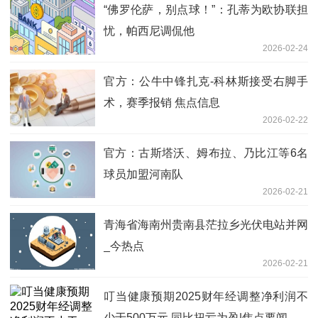
“佛罗伦萨，别点球！”：孔蒂为欧协联担
忧，帕西尼调侃他
2026-02-24
官方：公牛中锋扎克-科林斯接受右脚手
术，赛季报销 焦点信息
2026-02-22
官方：古斯塔沃、姆布拉、乃比江等6名
球员加盟河南队
2026-02-21
青海省海南州贵南县茫拉乡光伏电站并网
_今热点
2026-02-21
叮当健康预期2025财年经调整净利润不
少于500万元 同比扭亏为盈|焦点要闻