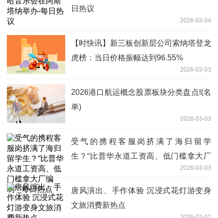
日热议
2026-03-04
【时快讯】新三板创新层公司索纳塔登龙
虎榜：当日价格振幅达到96.55%
2026-03-03
2026港口航运概念股票板块分类盘点!(名
单)
2026-03-03
受气的携程客服岗挤满了海归留学
生？“比普华永道工资高、低门槛拿大厂
2026-03-03
编制”_每日热点
唐风演出、手作体验 沉浸式花灯游变身
文旅消费新热点
2026-03-02