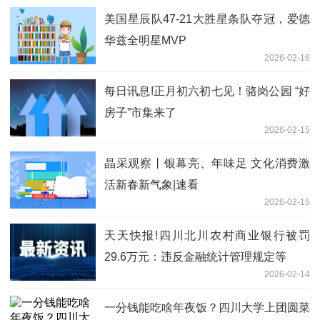
美国星辰队47-21大胜星条队夺冠，爱德
华兹全明星MVP
2026-02-16
每日讯息!正月初六初七见！骆岗公园 “好
房子”市集来了
2026-02-15
晶采观察丨银幕亮、年味足 文化消费激
活新春新气象|速看
2026-02-15
天天快报!四川北川农村商业银行被罚
29.6万元：违反金融统计管理规定等
2026-02-14
一分钱能吃啥年夜饭？四川大学上团圆菜