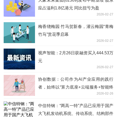
大象未来集团(02309)发布中期业绩 股东
应占溢利1.8亿港元 同比扭亏为盈
2026-02-27
梅香绕梅园 竹马贺新春，灌云梅园“青梅
竹马”赏花季启幕
2026-02-27
视声智能：2月26日获融资买入444.53万
元
2026-02-27
协创数据：公司作为AI产业应用的践行
者，始终以“算力底座+云端服务+智能终
2026-02-26
端”三位一体布局为核心-焦点简讯
中信特钢：“两高一特”产品已应用于国产
大飞机发动机系统、传动系统、结构部件