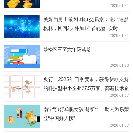
2026-01-31
美媒为勇士策划3换1交易案：送出追梦
格林，换回2人外加1个首轮签_实时
2026-01-31
鼓楼区三至六年级试卷
2026-01-30
央行：2025年四季度末，获得贷款支持
的科技型中小企业27.5万家、高新技术企
2026-01-27
业26.54万家_今日热议
南宁“独臂单腿女孩”翁忻怡，助人为乐荣
登“中国好人榜”
2026-01-27