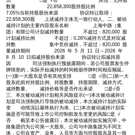
员 □是 √否 其他：无持股
数量 22,658,300股持股比例
7.05%当前持股股份来源 协议转让取得：
22,658,300股 上述减持主体无一致行动人。二、被动
减持计划的主要内容股东名称 上海中路（集
团）有限公司计划减持数量 不超过：820,000 股
计划减持比例 不超过：0.26%减持方式及对应减
持数 集中竞价减持，不超过：820,000 股
量减持期间 2026 年 5 月 11 日～2026 年
8 月 10 日拟减持股份来源 协议转让拟减持原
因 司法强制执行预披露期间，若公司股票发生停
牌情形的，实际开始减持的时间根据停牌时间相应顺延。
(一)第一大股东是否有其他安排 □是 √否(二)第一大
股东此前对持股比例、持股数量、持股期限、减持方式、
减持数量、 减持价格等是否作出承诺 □是√否
三、本次被动减持计划相关风险提示(一)本次被动减持计
划是司法强制执行导致的被动减持，本次减持计划的实际
变 动情况以最终执行为准。(二)本次被动减持计划实
施是否可能导致上市公司控制权发生变更的风险□是 √
否 截至本公告披露日，本次被动减持如实施完毕，中
路集团仍为公司第一大股东。公司与中路集团为不同主
体，公司在资产、业务、人员等方面与控股股东及其一致