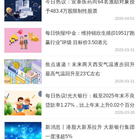
今日热议：宣泰医药向64名激励对象授
予483.4万股限制性股票
2026-04-01
每日快报!中金：维持锦欣生殖(01951)“跑
赢行业”评级 目标价3.50港元
2026-03-31
焦点速递！未来两天西安气温逐步回升
最高气温回升至23℃左右
2026-03-31
每日热议!光大银行：截至2025年末不良
贷款率1.27%，比上年末上升0.02个百分
2026-03-30
点
新消息丨港股大新系拉升 大新银行集团
一度涨超5%