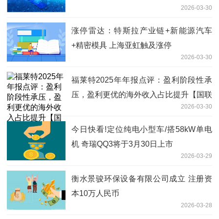
2026-03-30
涨停雷达：特斯拉产业链+新能源汽车
+精密模具 上海亚虹触及涨停
2026-03-30
福莱特2025年年报点评：盈利阶段性承
压，盈利更优的海外收入占比提升【国联
2026-03-30
民生电新】|焦点报道
今日快看!定位纯电小型车/搭58kW单电
机 奇瑞QQ3将于3月30日上市
2026-03-29
衡水景骏环保设备有限公司成立 注册资
本10万人民币
2026-03-28