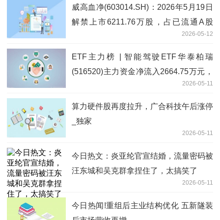
威高血净(603014.SH)：2026年5月19日
解禁上市6211.76万股，占已流通A股
2026-05-12
157.79%
ETF主力榜 | 智能驾驶ETF华泰柏瑞
(516520)主力资金净流入2664.75万元，
2026-05-11
居可比基金第一-20260511
算力硬件股再度拉升，广合科技午后涨停
_独家
2026-05-11
今日热文：炎亚纶官宣结婚，流量密码被
汪东城和吴克群拿捏住了，太搞笑了
2026-05-11
今日热闻!重组后主业结构优化 五新隧装