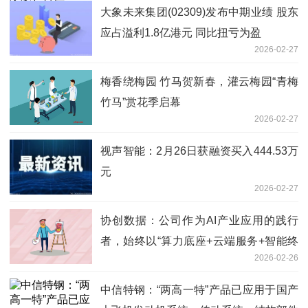
大象未来集团(02309)发布中期业绩 股东
应占溢利1.8亿港元 同比扭亏为盈
2026-02-27
梅香绕梅园 竹马贺新春，灌云梅园“青梅
竹马”赏花季启幕
2026-02-27
视声智能：2月26日获融资买入444.53万
元
2026-02-27
协创数据：公司作为AI产业应用的践行
者，始终以“算力底座+云端服务+智能终
2026-02-26
端”三位一体布局为核心-焦点简讯
中信特钢：“两高一特”产品已应用于国产