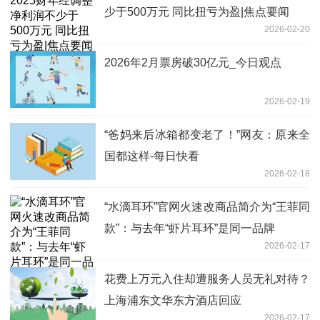
少于500万元 同比扭亏为盈|焦点要闻
2026-02-20
2026年2月票房破30亿元_今日观点
2026-02-19
“爸妈来后冰箱都变老了！”网友：原来全
国都这样-每日快看
2026-02-18
“水滴耳环”官网火速改商品简介为“王菲同
款”：与去年“虾片耳环”是同一品牌
2026-02-17
花费上万元入住却遭服务人员无礼对待？
上海浦东文华东方酒店回应
2026-02-17