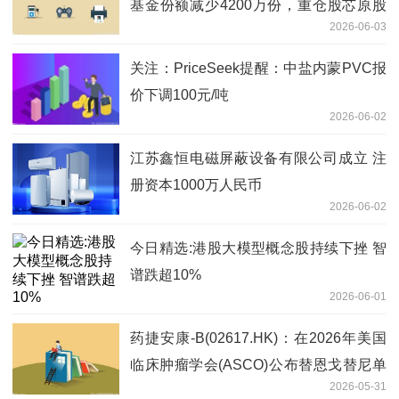
基金份额减少4200万份，重仓股芯原股
2026-06-03
份、寒武纪、澜起科技
关注：PriceSeek提醒：中盐内蒙PVC报
价下调100元/吨
2026-06-02
江苏鑫恒电磁屏蔽设备有限公司成立 注
册资本1000万人民币
2026-06-02
今日精选:港股大模型概念股持续下挫 智
谱跌超10%
2026-06-01
药捷安康-B(02617.HK)：在2026年美国
临床肿瘤学会(ASCO)公布替恩戈替尼单
2026-05-31
药治疗晚期胆管癌关键II期临床数据