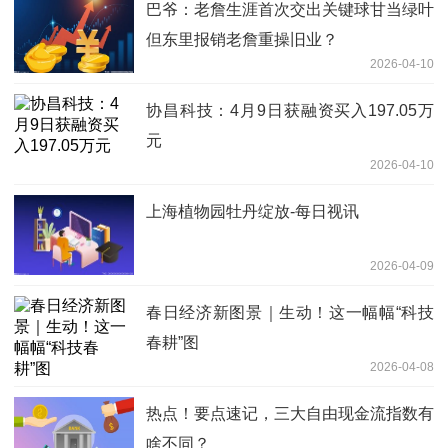
巴爷：老詹生涯首次交出关键球甘当绿叶
但东里报销老詹重操旧业？
2026-04-10
协昌科技：4月9日获融资买入197.05万
元
2026-04-10
上海植物园牡丹绽放-每日视讯
2026-04-09
春日经济新图景｜生动！这一幅幅“科技
春耕”图
2026-04-08
热点！要点速记，三大自由现金流指数有
啥不同？