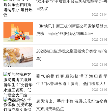
“欢乐春节”中哈音乐会在阿斯塔纳举办-每
日热议
2026-03-04
【时快讯】新三板创新层公司索纳塔登龙
虎榜：当日价格振幅达到96.55%
2026-03-03
2026港口航运概念股票板块分类盘点!(名
单)
2026-03-03
受气的携程客服岗挤满了海归留学
生？“比普华永道工资高、低门槛拿大厂
2026-03-03
编制”_每日热点
唐风演出、手作体验 沉浸式花灯游变身
文旅消费新热点