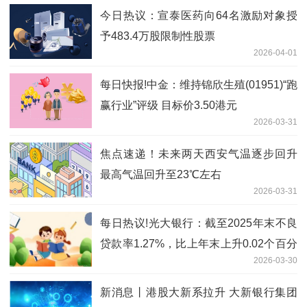
今日热议：宣泰医药向64名激励对象授
予483.4万股限制性股票
2026-04-01
每日快报!中金：维持锦欣生殖(01951)“跑
赢行业”评级 目标价3.50港元
2026-03-31
焦点速递！未来两天西安气温逐步回升
最高气温回升至23℃左右
2026-03-31
每日热议!光大银行：截至2025年末不良
贷款率1.27%，比上年末上升0.02个百分
2026-03-30
点
新消息丨港股大新系拉升 大新银行集团