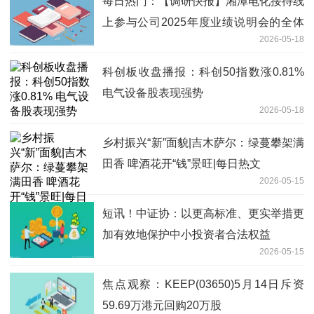
每日热门：【调研快报】湘潭电化接待线
上参与公司2025年度业绩说明会的全体
2026-05-18
投资者调研
科创板收盘播报：科创50指数涨0.81%
电气设备股表现强势
2026-05-18
乡村振兴“新”面貌|吉木萨尔：绿蔓攀架满
田香 啤酒花开“钱”景旺|每日热文
2026-05-15
短讯！中证协：以更高标准、更实举措更
加有效地保护中小投资者合法权益
2026-05-15
焦点观察：KEEP(03650)5月14日斥资
59.69万港元回购20万股