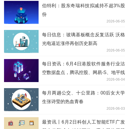
伯特利：股东奇瑞科技拟减持不超3%股
份
2026-06-05
每日信息：玻璃基板概念反复活跃 沃格
光电逼近涨停再创历史新高
2026-06-05
每日资讯：6月4日港股软件服务行业沽
空数据盘点，腾讯控股、网易-S、地平线
2026-06-04
机器人-W沽空金额位居行业前三
每月两趟公交、十公里路：00后女大学
生张诗莹的热血青春
2026-06-03
最资讯丨6月2日科创人工智能ETF广发