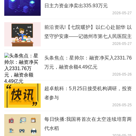
日主力资金净卖出335.93万元
2026-05-27
前沿资讯!【七院暖护】以仁心赴韶华 以
坚守护安康——记德州市第七人民医院主
2026-05-27
管护师王争
头条焦点：星帅尔：融资净买入2331.76
万元，融资余额4.49亿元
2026-05-26
超卓航科：5月25日接受机构调研，投资
者参与
2026-05-25
每日快播:我国将首次在太空连续培育两
代水稻
2026-05-25