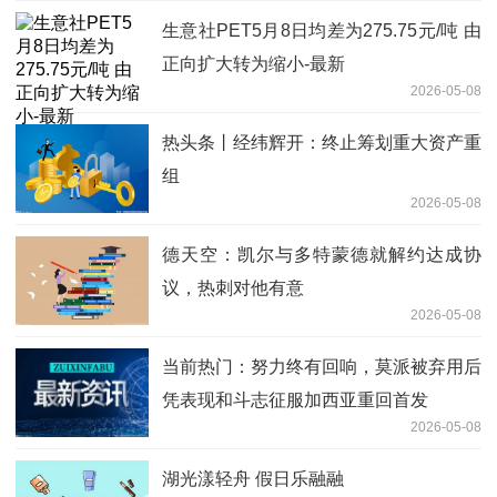
生意社PET5月8日均差为275.75元/吨 由
正向扩大转为缩小-最新
2026-05-08
热头条丨经纬辉开：终止筹划重大资产重
组
2026-05-08
德天空：凯尔与多特蒙德就解约达成协
议，热刺对他有意
2026-05-08
当前热门：努力终有回响，莫派被弃用后
凭表现和斗志征服加西亚重回首发
2026-05-08
湖光漾轻舟 假日乐融融