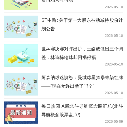
后市场营收再增
2026-05-10
ST中路: 关于第一大股东被动减持股份计
划公告
2026-05-10
世乒赛决赛对阵出炉，王皓或做出三个调
整，林诗栋输球却因祸得福
2026-05-10
阿森纳球迷愤怒：曼城球星挥拳未染红牌
——“现在允许出拳了吗？”
2026-05-10
每日热闻!A股北斗导航概念股汇总(北斗
导航概念股票盘点!)
2026-05-09