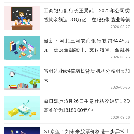
工商银行副行长王景武：2025年公司类
贷款余额达18.8万亿，在服务制造业等领
2026-03-27
域取得扎实成效 新消息
最新：河北三河农商银行被罚34.45万
元：违反金融统计、支付结算、金融科
2026-03-26
技、货币金银、反洗钱管理规定
智明达业绩4倍增长背后 机构分歧明显加
大
2026-03-26
每日观点:3月26日生意社粘胶短纤1.2D
基准价为13180.00元/吨
2026-03-26
ST京蓝：如未来股票价格进一步异常上