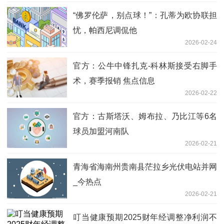
“佛罗伦萨，别点球！”：孔蒂为欧协联担
忧，帕西尼调侃他
2026-02-24
官方：公牛中锋扎克-科林斯接受右脚手
术，赛季报销 焦点信息
2026-02-22
官方：古斯塔沃、姆布拉、乃比江等6名
球员加盟河南队
2026-02-21
青海省海南州贵南县茫拉乡光伏电站并网
_今热点
2026-02-21
叮当健康预期2025财年经调整净利润不