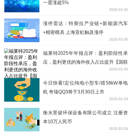
一度涨超5%
2026-03-30
涨停雷达：特斯拉产业链+新能源汽车
+精密模具 上海亚虹触及涨停
2026-03-30
福莱特2025年年报点评：盈利阶段性承
压，盈利更优的海外收入占比提升【国联
2026-03-30
民生电新】|焦点报道
今日快看!定位纯电小型车/搭58kW单电
机 奇瑞QQ3将于3月30日上市
2026-03-29
衡水景骏环保设备有限公司成立 注册资
本10万人民币
2026-03-28