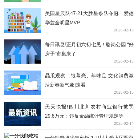
美国星辰队47-21大胜星条队夺冠，爱德
华兹全明星MVP
2026-02-16
每日讯息!正月初六初七见！骆岗公园 “好
房子”市集来了
2026-02-15
晶采观察丨银幕亮、年味足 文化消费激
活新春新气象|速看
2026-02-15
天天快报!四川北川农村商业银行被罚
29.6万元：违反金融统计管理规定等
2026-02-14
一分钱能吃啥年夜饭？四川大学上团圆菜