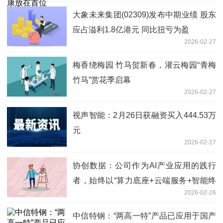
大象未来集团(02309)发布中期业绩 股东
应占溢利1.8亿港元 同比扭亏为盈
2026-02-27
梅香绕梅园 竹马贺新春，灌云梅园“青梅
竹马”赏花季启幕
2026-02-27
视声智能：2月26日获融资买入444.53万
元
2026-02-27
协创数据：公司作为AI产业应用的践行
者，始终以“算力底座+云端服务+智能终
2026-02-26
端”三位一体布局为核心-焦点简讯
中信特钢：“两高一特”产品已应用于国产