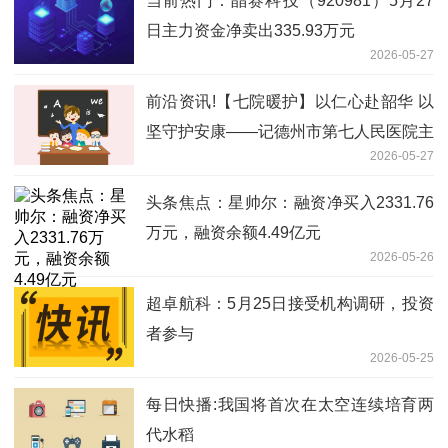
当前热门：晶赛科技（920981）5月27
日主力资金净卖出335.93万元
2026-05-27
前沿资讯!【七院暖护】以仁心赴韶华 以
坚守护安康——记德州市第七人民医院主
2026-05-27
管护师王争
头条焦点：星帅尔：融资净买入2331.76
万元，融资余额4.49亿元
2026-05-26
超卓航科：5月25日接受机构调研，投资
者参与
2026-05-25
每日快播:我国将首次在太空连续培育两
代水稻