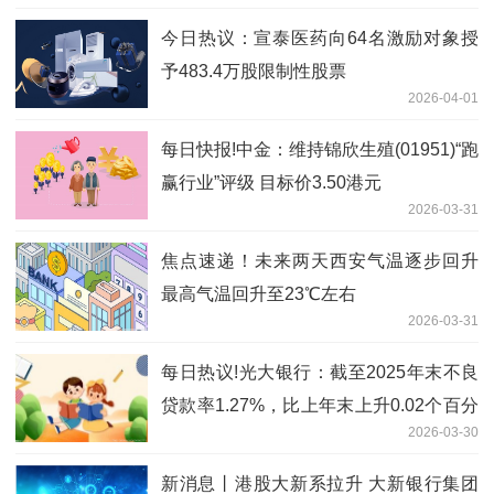
今日热议：宣泰医药向64名激励对象授
予483.4万股限制性股票
2026-04-01
每日快报!中金：维持锦欣生殖(01951)“跑
赢行业”评级 目标价3.50港元
2026-03-31
焦点速递！未来两天西安气温逐步回升
最高气温回升至23℃左右
2026-03-31
每日热议!光大银行：截至2025年末不良
贷款率1.27%，比上年末上升0.02个百分
2026-03-30
点
新消息丨港股大新系拉升 大新银行集团