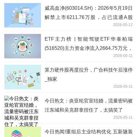
威高血净(603014.SH)：2026年5月19日
解禁上市6211.76万股，占已流通A股
2026-05-12
157.79%
ETF主力榜 | 智能驾驶ETF华泰柏瑞
(516520)主力资金净流入2664.75万元，
2026-05-11
居可比基金第一-20260511
算力硬件股再度拉升，广合科技午后涨停
_独家
2026-05-11
今日热文：炎亚纶官宣结婚，流量密码被
汪东城和吴克群拿捏住了，太搞笑了
2026-05-11
今日热闻!重组后主业结构优化 五新隧装