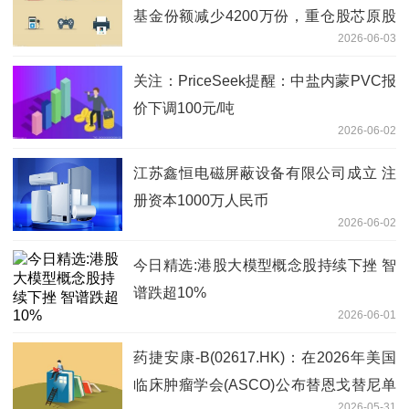
基金份额减少4200万份，重仓股芯原股
2026-06-03
份、寒武纪、澜起科技
关注：PriceSeek提醒：中盐内蒙PVC报
价下调100元/吨
2026-06-02
江苏鑫恒电磁屏蔽设备有限公司成立 注
册资本1000万人民币
2026-06-02
今日精选:港股大模型概念股持续下挫 智
谱跌超10%
2026-06-01
药捷安康-B(02617.HK)：在2026年美国
临床肿瘤学会(ASCO)公布替恩戈替尼单
2026-05-31