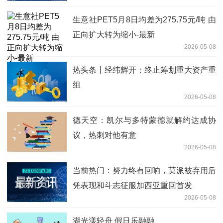
生意社PET5月8日均差为275.75元/吨 由
正向扩大转为缩小-最新
2026-05-08
热头条丨经纬辉开：终止筹划重大资产重
组
2026-05-08
德天空：凯尔与多特蒙德就解约达成协
议，热刺对他有意
2026-05-08
当前热门：努力终有回响，莫派被弃用后
凭表现和斗志征服加西亚重回首发
2026-05-08
湖光漾轻舟 假日乐融融