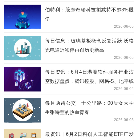
伯特利：股东奇瑞科技拟减持不超3%股
份
2026-06-05
每日信息：玻璃基板概念反复活跃 沃格
光电逼近涨停再创历史新高
2026-06-05
每日资讯：6月4日港股软件服务行业沽
空数据盘点，腾讯控股、网易-S、地平线
2026-06-04
机器人-W沽空金额位居行业前三
每月两趟公交、十公里路：00后女大学
生张诗莹的热血青春
2026-06-03
最资讯丨6月2日科创人工智能ETF广发