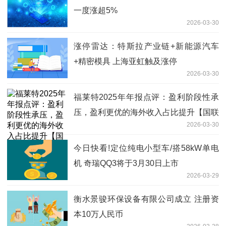
一度涨超5%
2026-03-30
涨停雷达：特斯拉产业链+新能源汽车
+精密模具 上海亚虹触及涨停
2026-03-30
福莱特2025年年报点评：盈利阶段性承
压，盈利更优的海外收入占比提升【国联
2026-03-30
民生电新】|焦点报道
今日快看!定位纯电小型车/搭58kW单电
机 奇瑞QQ3将于3月30日上市
2026-03-29
衡水景骏环保设备有限公司成立 注册资
本10万人民币