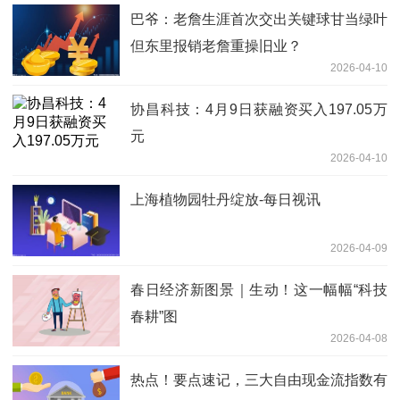
巴爷：老詹生涯首次交出关键球甘当绿叶
但东里报销老詹重操旧业？
2026-04-10
协昌科技：4月9日获融资买入197.05万
元
2026-04-10
上海植物园牡丹绽放-每日视讯
2026-04-09
春日经济新图景｜生动！这一幅幅“科技
春耕”图
2026-04-08
热点！要点速记，三大自由现金流指数有