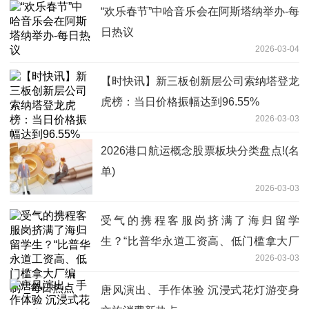
“欢乐春节”中哈音乐会在阿斯塔纳举办-每
日热议
2026-03-04
【时快讯】新三板创新层公司索纳塔登龙
虎榜：当日价格振幅达到96.55%
2026-03-03
2026港口航运概念股票板块分类盘点!(名
单)
2026-03-03
受气的携程客服岗挤满了海归留学
生？“比普华永道工资高、低门槛拿大厂
2026-03-03
编制”_每日热点
唐风演出、手作体验 沉浸式花灯游变身