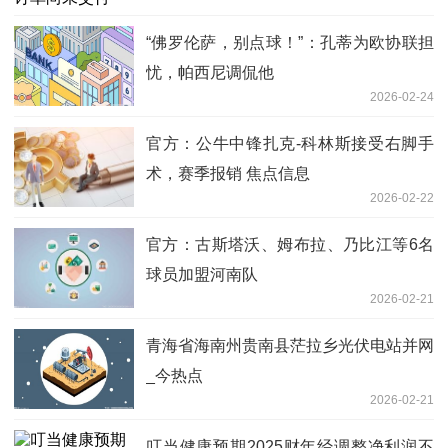
“佛罗伦萨，别点球！”：孔蒂为欧协联担
忧，帕西尼调侃他
2026-02-24
官方：公牛中锋扎克-科林斯接受右脚手
术，赛季报销 焦点信息
2026-02-22
官方：古斯塔沃、姆布拉、乃比江等6名
球员加盟河南队
2026-02-21
青海省海南州贵南县茫拉乡光伏电站并网
_今热点
2026-02-21
叮当健康预期2025财年经调整净利润不