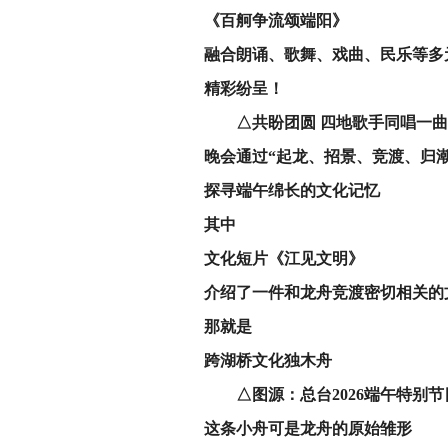
《百舸争流颂端阳》
融合朗诵、歌舞、戏曲、民乐等多
精彩纷呈！
△共盼团圆 四地歌手同唱一曲
晚会通过
“起龙、招景、竞渡、归
探寻端午绵长的文化记忆
其中
文化短片
《江见文明》
介绍了一件和龙舟竞渡密切相关的
那就是
跨湖桥文化独木舟
△图源：总台2026端午特别节
这条小舟可是
龙舟的原始雏形