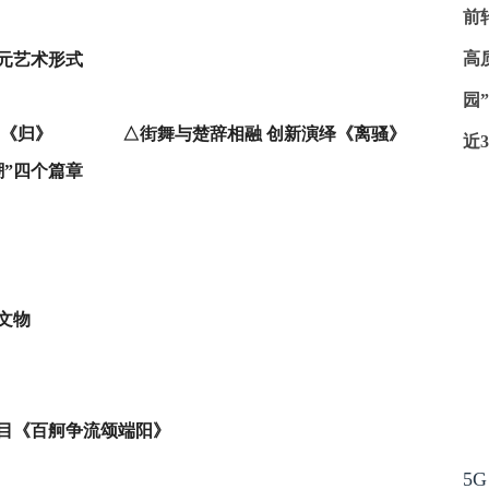
前
高
元艺术形式
园
《归》 △街舞与楚辞相融 创新演绎《离骚》
近
潮”四个篇章
文物
目《百舸争流颂端阳》
5G