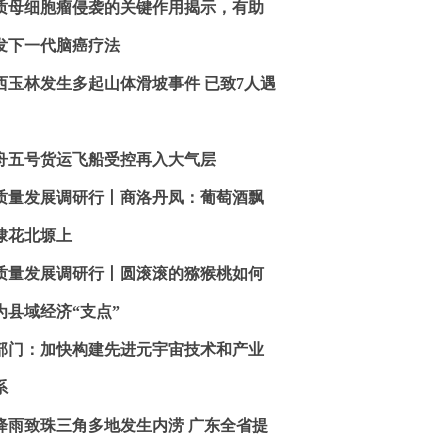
质母细胞瘤侵袭的关键作用揭示，有助
发下一代脑癌疗法
西玉林发生多起山体滑坡事件 已致7人遇
舟五号货运飞船受控再入大气层
质量发展调研行丨商洛丹凤：葡萄酒飘
棣花北塬上
质量发展调研行丨圆滚滚的猕猴桃如何
为县域经济“支点”
部门：加快构建先进元宇宙技术和产业
系
降雨致珠三角多地发生内涝 广东全省提