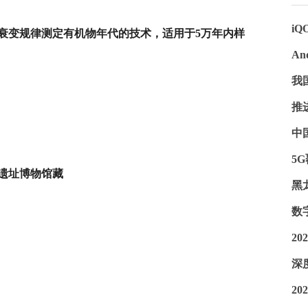
iQ
衰变规律测定有机物年代的技术，适用于5万年内样
An
我
推
中
5
址博物馆藏
黑
数
2
深
2