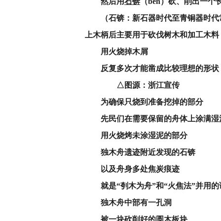
然后用
石锛
（bēn‌）砍、削出一个
（石锛：新石器时代至青铜器时代常
上木柄后主要用于砍伐树木和加工木料 。
用火烧掉木屑
反复多次才能凿成比较理想的形状
△图源：浙江宣传
为确保只烧到准备挖掉的部分
先民们在需要保留的舟体上涂满湿
用火烧烤未涂湿泥的部分
独木舟遗迹附近发现的石锛
以及舟身多处焦炭痕迹
就是
“刳木为舟”和
“火焦法”并用的
独木舟中部有一孔洞
被一块砍削好的圆木板块