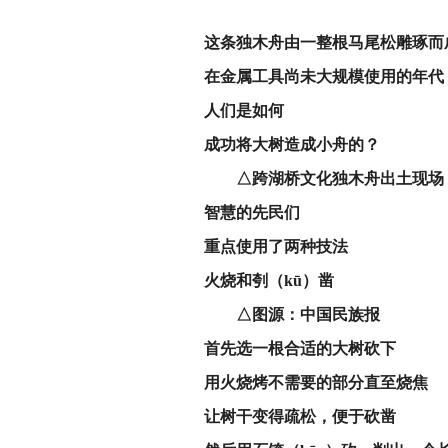
这条独木舟由
一整根马尾松雕琢而
在金属工具尚未大规模使用的年代
人们是如何
成功将大树造成小舟的？
△跨湖桥文化独木舟出土现场
智慧的先民们
重点使用了两种技法
火烧和
刳（kū
）凿
△图源：中国民族报
首先选一根合适的大树砍下
用火烧烤不需要的部分直至烧焦
让树干变得疏松，便于砍凿