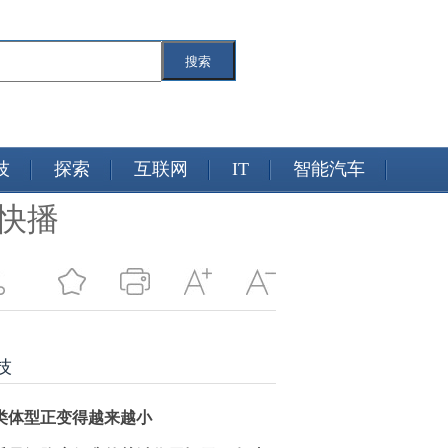
搜索
技
探索
互联网
IT
智能汽车
点快播
技
类体型正变得越来越小