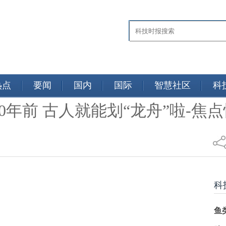
热点
要闻
国内
国际
智慧社区
科
0年前 古人就能划“龙舟”啦-焦
新闻
科
鱼