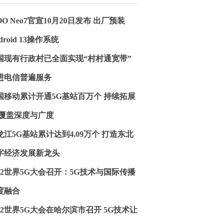
OO Neo7官宣10月20日发布 出厂预装
droid 13操作系统
国现有行政村已全面实现“村村通宽带”
进电信普遍服务
国移动累计开通5G基站百万个 持续拓展
G覆盖深度与广度
龙江5G基站累计达到4.09万个 打造东北
字经济发展新龙头
022世界5G大会召开：5G技术与国际传播
度融合
022世界5G大会在哈尔滨市召开 5G技术让