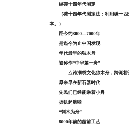
经
碳十四年代测定
（碳十四年代测定法：利用碳十四
本‌。‌‌）
距今约
8000—7000年
是迄今为止中国发现
年代最早的独木舟
被称作
“中华第一舟”
△跨湖桥文化独木舟，跨湖桥遗
原来早在新石器时代
先民们已经能乘着小舟
扬帆起航啦
“刳木为舟”
8000年前的超前工艺