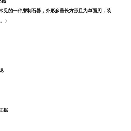
长槽
见的一种‌磨制石器‌，外形多呈长方形且为‌单面刃‌，装
‌‌）
泥
证据