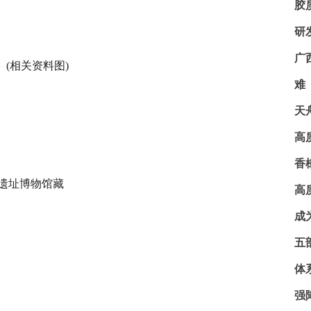
胶
研
广
(相关资料图)
难
天
高
香
址博物馆藏
高
成
五
体
强