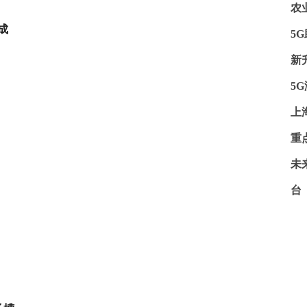
农
成
5
新
5
上
重
未
台